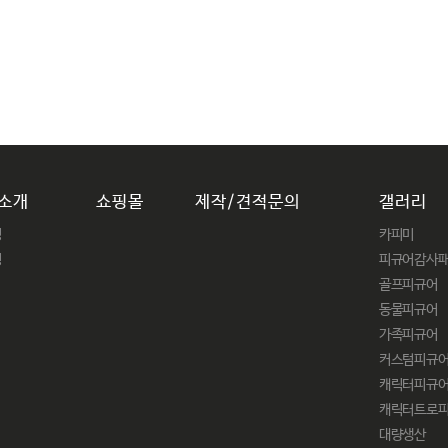
소개
쇼핑몰
제작/견적문의
갤러리
닝
카피미
링
피규어감사
골프피규어
동물피규어
가족피규어
커스텀피규
캐릭터피규
캐릭터트로
대량생산