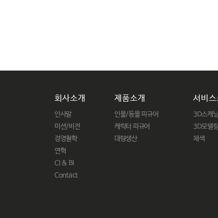
회사소개
제품소개
서비스
인사말
인물/동물 피규어
3D스캐
미션/비전
캐릭터 피규어
3D모델
경영철학
대량생산
채색
연혁
CI & BI
Contact