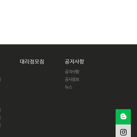
대리점모집
공지사항
공지사항
패
공시정보
뉴스
어
어
피