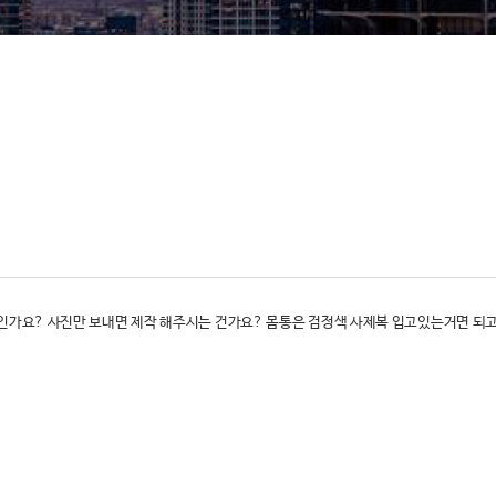
가요? 사진만 보내면 제작 해주시는 건가요? 몸통은 검정색 사제복 입고있는거면 되고