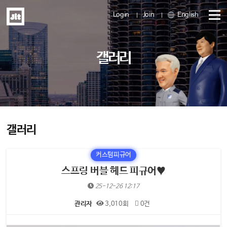
Login
Join
English
메
갤러리
뉴
열
기
갤러리
커스텀피규어
스프링 버블 헤드 피규어♥
25-12-26 12:17
관리자
3,010회
0건