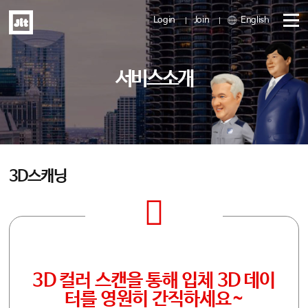
Login
Join
English
메
서비스소개
뉴
열
기
3D스캐닝
3D 컬러 스캔을 통해 입체 3D 데이
터를 영원히 간직하세요~